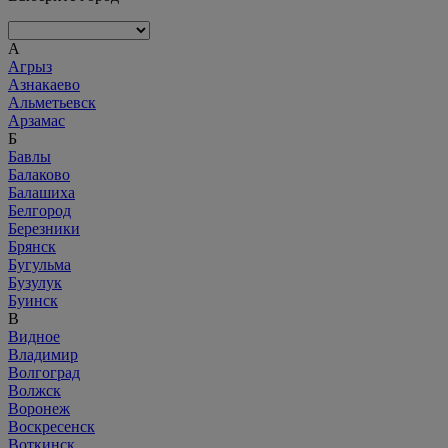
А
Агрыз
Азнакаево
Альметьевск
Арзамас
Б
Бавлы
Балаково
Балашиха
Белгород
Березники
Брянск
Бугульма
Бузулук
Буинск
В
Видное
Владимир
Волгоград
Волжск
Воронеж
Воскресенск
Воткинск