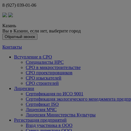
8 (927) 039-01-06
Казань
Вы в Казани, если нет,
выберите город
Обратный звонок
Контакты
Вступление в СРО
Специалисты НРС
СРО в микростроительстве
СРО проектировщиков
СРО изыскателей
СРО строителей
Лицензии
Сертификация по ИСО 9001
Сертификация экологического менеджмента предп
Сертификат ISO
Лицензия МЧС
Лицензия Министерства Культуры
Регистрация предприятий
Вход участника в ООО
Смена директора ООО