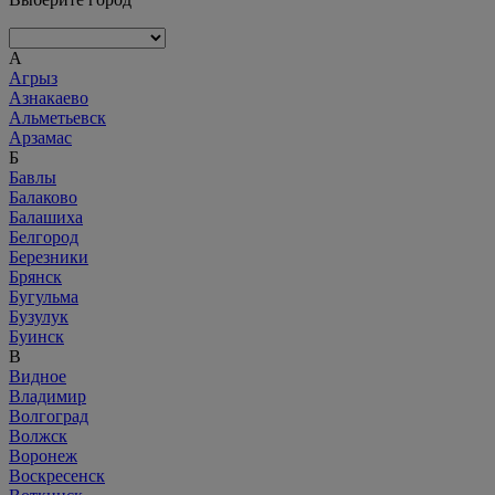
А
Агрыз
Азнакаево
Альметьевск
Арзамас
Б
Бавлы
Балаково
Балашиха
Белгород
Березники
Брянск
Бугульма
Бузулук
Буинск
В
Видное
Владимир
Волгоград
Волжск
Воронеж
Воскресенск