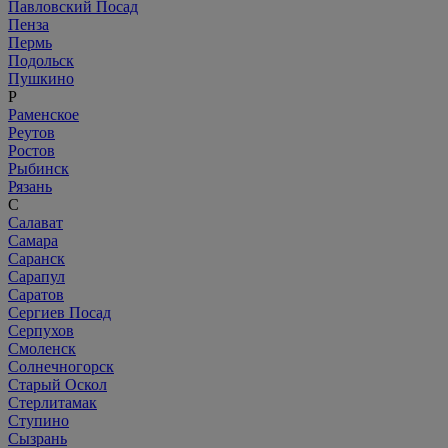
Павловский Посад
Пенза
Пермь
Подольск
Пушкино
Р
Раменское
Реутов
Ростов
Рыбинск
Рязань
С
Салават
Самара
Саранск
Сарапул
Саратов
Сергиев Посад
Серпухов
Смоленск
Солнечногорск
Старый Оскол
Стерлитамак
Ступино
Сызрань