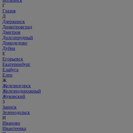
Воткинск
Г
Глазов
Д
Дзержинск
Димитровград
Дмитров
Долгопрудный
Домодедово
Дубна
Е
Егорьевск
Екатеринбург
Елабуга
Елец
Ж
Железногорск
Железнодорожный
Жуковский
З
Заинск
Зеленодольск
И
Иваново
Ивантеевка