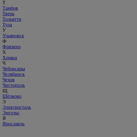
Т
Тамбов
Тверь
Тольятти
Тула
У
Ульяновск
Ф
Фрязино
Х
Химки
Ч
Чебоксары
Челябинск
Чехов
Чистополь
Щ
Щёлково
Э
Электросталь
Энгельс
Я
Ярославль