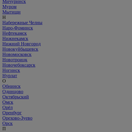
Мичуринск
Муром
Мытищи
Н
Набережные Челны
Наро-Фоминск
Нефтекамск
Нижнекамск
Нижний Новгород
Новокуйбышевск
Новомосковск
Новотроицк
Новочебоксарск
Ногинск
Нурлат
О
Обнинск
Одинцово
Октябрьский
Омск
Орёл
Оренбург
Орехово-Зуево
Орск
П