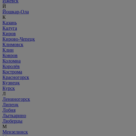
Ижевск
Й
Йошкар-Ола
К
Казань
Калуга
Киров
Кирово-Чепецк
Климовск
Клин
Ковров
Коломна
Королёв
Кострома
Красногорск
Кузнецк
Курск
Л
Лениногорск
Липецк
Лобня
Лыткарино
Люберцы
М
Мензелинск